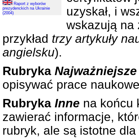
Raport z wyborów
uzyskał, i wsz
prezydenckich na Ukrainie
(2004)
wskazują na 
przykład
trzy artykuły n
angielsku
).
Rubryka
Najważniejsze
opisywać prace naukowe 
Rubryka
Inne
na końcu 
zawierać informacje, któ
rubryk, ale są istotne dl