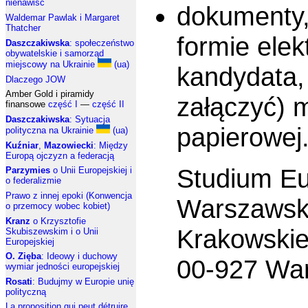
nienawiść
dokumenty,
Waldemar Pawlak i Margaret
Thatcher
formie elek
Daszczakiwska
: społeczeństwo
obywatelskie i samorząd
miejscowy na Ukrainie
(ua)
kandydata, 
Dlaczego JOW
Amber Gold i piramidy
załączyć) 
finansowe
część I
—
część II
Daszczakiwska
: Sytuacja
papierowej
polityczna na Ukrainie
(ua)
Kuźniar
,
Mazowiecki
: Między
Europą ojczyzn a federacją
Studium Eu
Parzymies
o Unii Europejskiej i
o federalizmie
Prawo z innej epoki (Konwencja
Warszawsk
o przemocy wobec kobiet)
Kranz
o Krzysztofie
Krakowskie
Skubiszewskim i o Unii
Europejskiej
O. Zięba
: Ideowy i duchowy
00-927 Wa
wymiar jedności europejskiej
Rosati
: Budujmy w Europie unię
polityczną
La proposition qui peut détruire