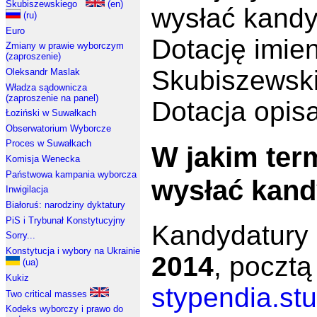
Skubiszewskiego
(en)
wysłać kandy
(ru)
Euro
Dotację imien
Zmiany w prawie wyborczym
(zaproszenie)
Skubiszewski
Oleksandr Maslak
Władza sądownicza
(zaproszenie na panel)
Dotacja opis
Łoziński w Suwałkach
Obserwatorium Wyborcze
Proces w Suwałkach
W jakim term
Komisja Wenecka
Państwowa kampania wyborcza
wysłać kand
Inwigilacja
Białoruś: narodziny dyktatury
PiS i Trybunał Konstytucyjny
Kandydatury
Sorry...
Konstytucja i wybory na Ukrainie
2014
, pocztą
(ua)
Kukiz
stypendia.st
Two critical masses
Kodeks wyborczy i prawo do