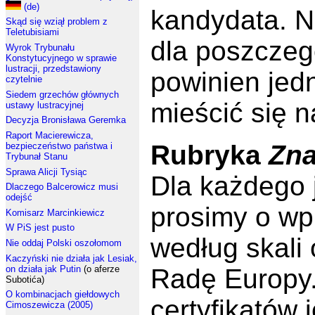
(de)
kandydata. N
Skąd się wziął problem z
Teletubisiami
dla poszczeg
Wyrok Trybunału
Konstytucyjnego w sprawie
lustracji, przedstawiony
powinien jed
czytelnie
Siedem grzechów głównych
mieścić się n
ustawy lustracyjnej
Decyzja Bronisława Geremka
Raport Macierewicza,
Rubryka
Zna
bezpieczeństwo państwa i
Trybunał Stanu
Sprawa Alicji Tysiąc
Dla każdego 
Dlaczego Balcerowicz musi
odejść
prosimy o wp
Komisarz Marcinkiewicz
W PiS jest pusto
według skali
Nie oddaj Polski oszołomom
Kaczyński nie działa jak Lesiak,
on działa jak Putin
(o aferze
Radę Europy.
Subotića)
O kombinacjach giełdowych
certyfikatów 
Cimoszewicza (2005)