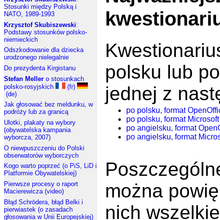
Stosunki między Polską i
kwestionari
NATO, 1989-1993
Krzysztof Skubiszewski
:
Podstawy stosunków polsko-
niemieckich
Kwestionariu
Odszkodowanie dla dziecka
urodzonego nielegalnie
polsku lub p
Do prezydenta Kirgistanu
Stefan Meller
o stosunkach
jednej z nast
polsko-rosyjskich
(fr)
(de)
Jak głosować bez meldunku, w
po polsku, format OpenOffi
podróży lub za granicą
po polsku, format Microsof
Ulotki, plakaty na wybory
po angielsku, format OpenO
(obywatelska kampania
po angielsku, format Micro
wyborcza, 2007)
O niewpuszczeniu do Polski
obserwatorów wyborczych
Poszczególne
Kogo warto poprzeć (o PiS, LiD i
Platformie Obywatelskiej)
można powięk
Pierwsze procesy o raport
Macierewicza (video)
Błąd Schrödera, błąd Belki i
nich wszelki
pierwiastek (o zasadach
głosowania w Unii Europejskiej)