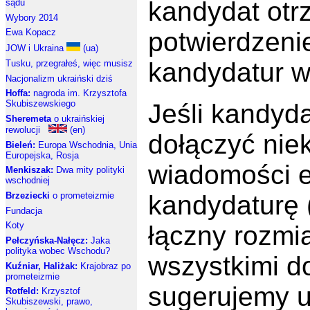
kandydat otr
sądu
Wybory 2014
potwierdzeni
Ewa Kopacz
JOW i Ukraina
(ua)
kandydatur w
Tusku, przegrałeś, więc musisz
Nacjonalizm ukraiński dziś
Hoffa:
nagroda im. Krzysztofa
Skubiszewskiego
Jeśli kandyd
Sheremeta
o ukraińskiej
rewolucji
(en)
dołączyć nie
Bieleń:
Europa Wschodnia, Unia
Europejska, Rosja
wiadomości e
Menkiszak:
Dwa mity polityki
wschodniej
Brzeziecki
o prometeizmie
kandydaturę 
Fundacja
Koty
łączny rozmi
Pełczyńska-Nałęcz:
Jaka
polityka wobec Wschodu?
wszystkimi do
Kuźniar, Haliżak:
Krajobraz po
prometeizmie
sugerujemy u
Rotfeld:
Krzysztof
Skubiszewski, prawo,