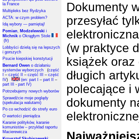
Dokumenty w
la France
Multipleks bez Rydzyka
przesyłać ty
ACTA: w czym problem?
Idą wybory — pamiętaj!
elektroniczn
Pomian
,
Modzelewski
i
Michnik
o Okrągłym Stole
(fr)
(w praktyce d
Lobbyści dzielą się na lepszych
i gorszych
książek oraz
Psucie kiepskiej konstytucji
Bernard Owen
o działaniu
systemów wyborczych
(
część
długich artyk
I
–
część II
–
część III
–
część
IV
)
(en: part I
–
part II
–
part III
-
part IV)
polecające i 
Potrzebujemy nowych wyborów
Sprawdźcie moje poglądy
dokumenty na
(spekulacja walutami)
Po co wchodzić do strefy euro
elektroniczne
O wartości pieniądza
Karanie polityków, karanie
komunistów – przykład raportu
Najważniejs
Macierewicza
Krzysztof Skubiszewski
: