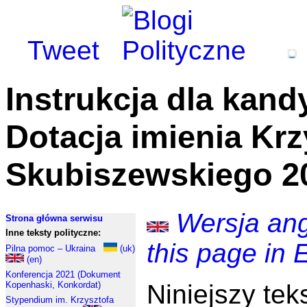
Tweet
Instrukcja dla kan
Dotacja imienia Krz
Skubiszewskiego 2
Wersja angi
Strona główna serwisu
Inne teksty polityczne:
this page in 
Pilna pomoc – Ukraina
(uk)
(en)
Konferencja 2021 (Dokument
Niniejszy tek
Kopenhaski, Konkordat)
Stypendium im. Krzysztofa