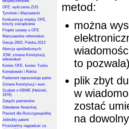
bezpieczeństwo
metod:
OFE: wyliczenia ZUS
Tymiński i Mazowiecki
Konkurencja między OFE,
można wys
koszty zarządzania
Projekt ustawy o OFE
elektronicz
Warszawskie referendum
Grecja 2003, Polska 2013
wiadomości
Aborcja upośledzonych
JOW, zmiana Konstytucji,
referendum
to pozwala)
Koniec OFE, koniec Tuska
Kornatowski i Rokita
plik zbyt d
Parlament reprezentuje partie
Zmiana Konstytucji i euro
w wiadomoś
Szubart o KBWE (Helsinki,
1976)
Związki partnerskie
zostać umi
Odwołanie Nowickiej
Prezent dla Rzeczypospolitej
na dowoln
Jednolity patent
Przestańmy nagradzać za