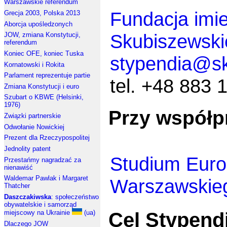
Warszawskie referendum
Fundacja imie
Grecja 2003, Polska 2013
Aborcja upośledzonych
Skubiszewsk
JOW, zmiana Konstytucji,
referendum
Koniec OFE, koniec Tuska
stypendia@sk
Kornatowski i Rokita
Parlament reprezentuje partie
tel. +48 883 
Zmiana Konstytucji i euro
Szubart o KBWE (Helsinki,
1976)
Przy współp
Związki partnerskie
Odwołanie Nowickiej
Prezent dla Rzeczypospolitej
Jednolity patent
Studium Euro
Przestańmy nagradzać za
nienawiść
Waldemar Pawlak i Margaret
Warszawskie
Thatcher
Daszczakiwska
: społeczeństwo
obywatelskie i samorząd
Cel Stypendi
miejscowy na Ukrainie
(ua)
Dlaczego JOW