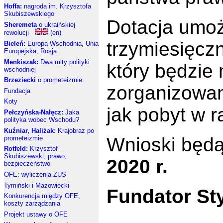
Hoffa:
nagroda im. Krzysztofa
Skubiszewskiego
Dotacja umożl
Sheremeta
o ukraińskiej
rewolucji
(en)
trzymiesięczn
Bieleń:
Europa Wschodnia, Unia
Europejska, Rosja
Menkiszak:
Dwa mity polityki
który będzie 
wschodniej
Brzeziecki
o prometeizmie
zorganizowa
Fundacja
Koty
jak pobyt w 
Pełczyńska-Nałęcz:
Jaka
polityka wobec Wschodu?
Kuźniar, Haliżak:
Krajobraz po
Wnioski będ
prometeizmie
Rotfeld:
Krzysztof
Skubiszewski, prawo,
2020 r.
bezpieczeństwo
OFE: wyliczenia ZUS
Tymiński i Mazowiecki
Fundator Sty
Konkurencja między OFE,
koszty zarządzania
Projekt ustawy o OFE