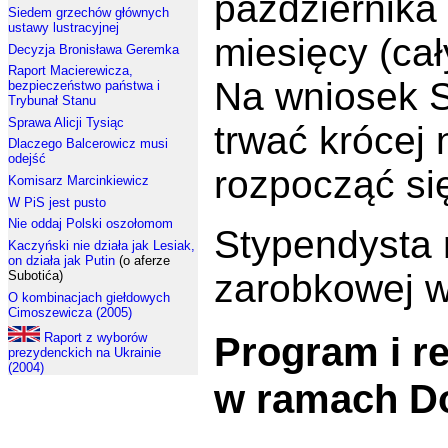
października 
Siedem grzechów głównych
ustawy lustracyjnej
miesięcy (ca
Decyzja Bronisława Geremka
Raport Macierewicza,
Na wniosek S
bezpieczeństwo państwa i
Trybunał Stanu
Sprawa Alicji Tysiąc
trwać krócej 
Dlaczego Balcerowicz musi
odejść
rozpocząć się
Komisarz Marcinkiewicz
W PiS jest pusto
Nie oddaj Polski oszołomom
Stypendysta
Kaczyński nie działa jak Lesiak,
on działa jak Putin
(o aferze
zarobkowej w
Subotića)
O kombinacjach giełdowych
Cimoszewicza (2005)
Program i r
Raport z wyborów
prezydenckich na Ukrainie
(2004)
w ramach Do