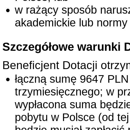
w rażący sposób narus
akademickie lub normy
Szczegółowe warunki D
Beneficjent Dotacji otrzy
łączną sumę 9647 PLN
trzymiesięcznego; w pr
wypłacona suma będzie
pobytu w Polsce (od tej
będzie musiał zapłacić