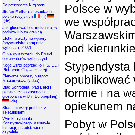
Polsce w wybr
Do prezydenta Kirgistanu
Stefan Meller
o stosunkach
polsko-rosyjskich
(fr)
we współprac
(de)
Jak głosować bez meldunku, w
Warszawskim 
podróży lub za granicą
Ulotki, plakaty na wybory
(obywatelska kampania
pod kierunk
wyborcza, 2007)
O niewpuszczeniu do Polski
obserwatorów wyborczych
Stypendysta
Kogo warto poprzeć (o PiS, LiD i
Platformie Obywatelskiej)
opublikować
Pierwsze procesy o raport
Macierewicza (video)
Błąd Schrödera, błąd Belki i
formie i na 
pierwiastek (o zasadach
głosowania w Unii Europejskiej)
(de)
opiekunem n
Skąd się wziął problem z
Teletubisiami
Wyrok Trybunału
Pobyt w Pols
Konstytucyjnego w sprawie
lustracji, przedstawiony
czytelnie