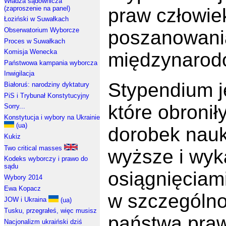
Władza sądownicza
(zaproszenie na panel)
praw człowie
Łoziński w Suwałkach
Obserwatorium Wyborcze
poszanowani
Proces w Suwałkach
Komisja Wenecka
międzynarod
Państwowa kampania wyborcza
Inwigilacja
Stypendium j
Białoruś: narodziny dyktatury
PiS i Trybunał Konstytucyjny
które obronił
Sorry...
Konstytucja i wybory na Ukrainie
(ua)
dorobek nauk
Kukiz
Two critical masses
wyższe i wyk
Kodeks wyborczy i prawo do
sądu
osiągnięciam
Wybory 2014
Ewa Kopacz
w szczególno
JOW i Ukraina
(ua)
Tusku, przegrałeś, więc musisz
państwa pra
Nacjonalizm ukraiński dziś