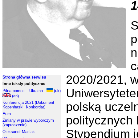
1
S
p
n
c
2020/2021, w
Strona główna serwisu
Inne teksty polityczne:
Uniwersytete
Pilna pomoc – Ukraina
(uk)
(en)
polską uczel
Konferencja 2021 (Dokument
Kopenhaski, Konkordat)
Euro
politycznych 
Zmiany w prawie wyborczym
(zaproszenie)
Stypendium j
Oleksandr Maslak