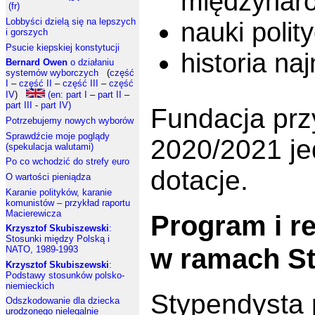
międzynar
(fr)
Lobbyści dzielą się na lepszych
nauki polit
i gorszych
Psucie kiepskiej konstytucji
historia na
Bernard Owen
o działaniu
systemów wyborczych
(
część
I
–
część II
–
część III
–
część
IV
)
(en: part I
–
part II
–
part III
-
part IV)
Fundacja prz
Potrzebujemy nowych wyborów
Sprawdźcie moje poglądy
2020/2021 je
(spekulacja walutami)
Po co wchodzić do strefy euro
dotacje.
O wartości pieniądza
Karanie polityków, karanie
komunistów – przykład raportu
Macierewicza
Program i r
Krzysztof Skubiszewski
:
Stosunki między Polską i
w ramach S
NATO, 1989-1993
Krzysztof Skubiszewski
:
Podstawy stosunków polsko-
niemieckich
Stypendysta
Odszkodowanie dla dziecka
urodzonego nielegalnie