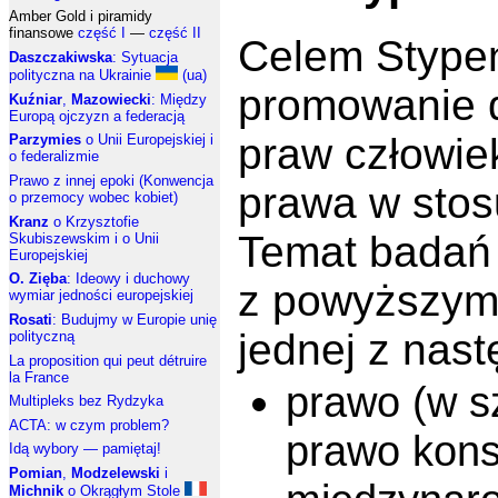
Amber Gold i piramidy
finansowe
część I
—
część II
Celem Stypend
Daszczakiwska
: Sytuacja
polityczna na Ukrainie
(ua)
promowanie 
Kuźniar
,
Mazowiecki
: Między
Europą ojczyzn a federacją
praw człowie
Parzymies
o Unii Europejskiej i
o federalizmie
Prawo z innej epoki (Konwencja
prawa w sto
o przemocy wobec kobiet)
Kranz
o Krzysztofie
Temat badań
Skubiszewskim i o Unii
Europejskiej
O. Zięba
: Ideowy i duchowy
z powyższym 
wymiar jedności europejskiej
Rosati
: Budujmy w Europie unię
jednej z nast
polityczną
La proposition qui peut détruire
la France
prawo (w s
Multipleks bez Rydzyka
ACTA: w czym problem?
prawo kons
Idą wybory — pamiętaj!
Pomian
,
Modzelewski
i
Michnik
o Okrągłym Stole